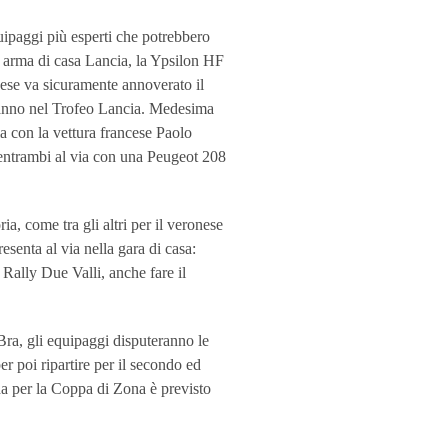
uipaggi più esperti che potrebbero
a arma di casa Lancia, la Ypsilon HF
inese va sicuramente annoverato il
o anno nel Trofeo Lancia. Medesima
ia con la vettura francese Paolo
 entrambi al via con una Peugeot 208
a, come tra gli altri per il veronese
enta al via nella gara di casa:
 Rally Due Valli, anche fare il
ra, gli equipaggi disputeranno le
r poi ripartire per il secondo ed
ida per la Coppa di Zona è previsto