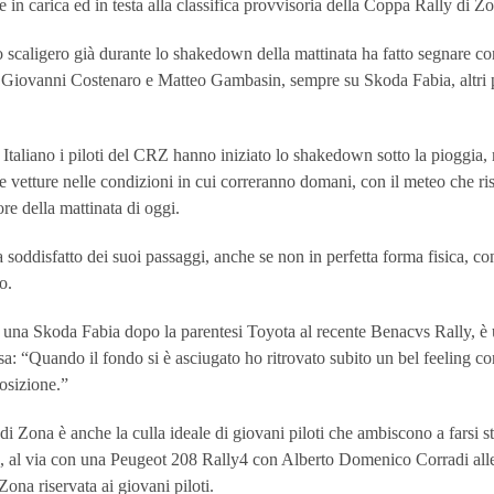
 in carica ed in testa alla classifica provvisoria della Coppa Rally di Z
 lo scaligero già durante lo shakedown della mattinata ha fatto segnare
i Giovanni Costenaro e Matteo Gambasin, sempre su Skoda Fabia, altri pa
 Italiano i piloti del CRZ hanno iniziato lo shakedown sotto la pioggia
 le vetture nelle condizioni in cui correranno domani, con il meteo che ri
re della mattinata di oggi.
va soddisfatto dei suoi passaggi, anche se non in perfetta forma fisica, 
o.
i una Skoda Fabia dopo la parentesi Toyota al recente Benacvs Rally, è
sa: “Quando il fondo si è asciugato ho ritrovato subito un bel feeling con
posizione.”
di Zona è anche la culla ideale di giovani piloti che ambiscono a farsi s
, al via con una Peugeot 208 Rally4 con Alberto Domenico Corradi alle
 Zona riservata ai giovani piloti.