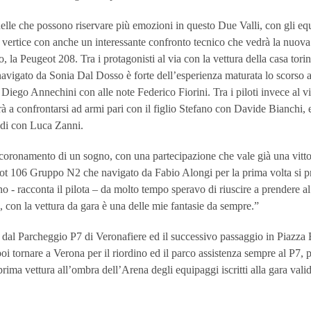
uelle che possono riservare più emozioni in questo Due Valli, con gli eq
di vertice con anche un interessante confronto tecnico che vedrà la nuov
, la Peugeot 208. Tra i protagonisti al via con la vettura della casa tor
 navigato da Sonia Dal Dosso è forte dell’esperienza maturata lo scors
o Diego Annechini con alle note Federico Fiorini. Tra i piloti invece al v
rà a confrontarsi ad armi pari con il figlio Stefano con Davide Bianchi,
di con Luca Zanni.
coronamento di un sogno, con una partecipazione che vale già una vittori
t 106 Gruppo N2 che navigato da Fabio Alongi per la prima volta si pres
 - racconta il pilota – da molto tempo speravo di riuscire a prendere al
à, con la vettura da gara è una delle mie fantasie da sempre.”
dal Parcheggio P7 di Veronafiere ed il successivo passaggio in Piazza B
i tornare a Verona per il riordino ed il parco assistenza sempre al P7, pe
prima vettura all’ombra dell’Arena degli equipaggi iscritti alla gara val